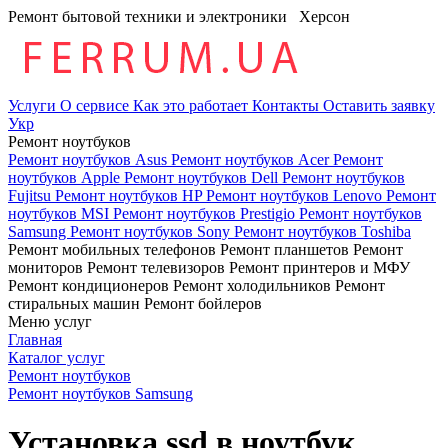
Ремонт бытовой техники и электроники
Херсон
Услуги
О сервисе
Как это работает
Контакты
Оставить заявку
Укр
Ремонт ноутбуков
Ремонт ноутбуков Asus
Ремонт ноутбуков Acer
Ремонт
ноутбуков Apple
Ремонт ноутбуков Dell
Ремонт ноутбуков
Fujitsu
Ремонт ноутбуков HP
Ремонт ноутбуков Lenovo
Ремонт
ноутбуков MSI
Ремонт ноутбуков Prestigio
Ремонт ноутбуков
Samsung
Ремонт ноутбуков Sony
Ремонт ноутбуков Toshiba
Ремонт мобильных телефонов
Ремонт планшетов
Ремонт
мониторов
Ремонт телевизоров
Ремонт принтеров и МФУ
Ремонт кондиционеров
Ремонт холодильников
Ремонт
стиральных машин
Ремонт бойлеров
Меню услуг
Главная
Каталог услуг
Ремонт ноутбуков
Ремонт ноутбуков Samsung
Установка ssd в ноутбук